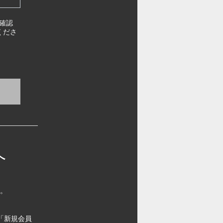
確認
くださ
へ
す。
「新規会員