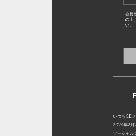
会員
の上
い。
いつもCE
2024年
ソーシャル