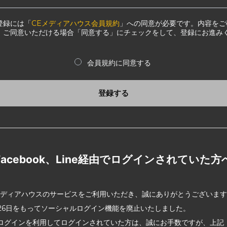
登録には「
CEメディアハウス会員規約
」への同意が必要です。内容をご
、ご同意いただける場合「同意する」にチェックをして、登録にお進み
会員規約に同意する
登録する
Facebook、Line経由でログインされていた方
メディアハウスのサービスをご利用いただき、誠にありがとうございま
2月26日をもってソーシャルログイン機能を廃止いたしました。
ログインを利用してログインされていた方は、誠にお手数ですが、上記