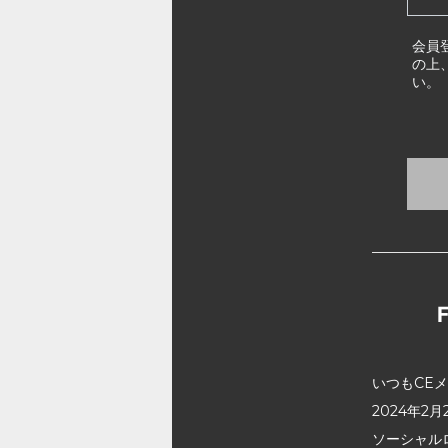
会員
の上
い。
いつもCE
2024年
ソーシャル