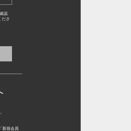
確認
くださ
へ
す。
「新規会員