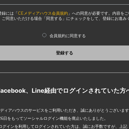
登録には「
CEメディアハウス会員規約
」への同意が必要です。内容をご
、ご同意いただける場合「同意する」にチェックをして、登録にお進み
会員規約に同意する
登録する
Facebook、Line経由でログインされていた方
メディアハウスのサービスをご利用いただき、誠にありがとうございま
2月26日をもってソーシャルログイン機能を廃止いたしました。
ログインを利用してログインされていた方は、誠にお手数ですが、上記