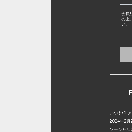
会員
の上
い。
いつもCE
2024年
ソーシャル