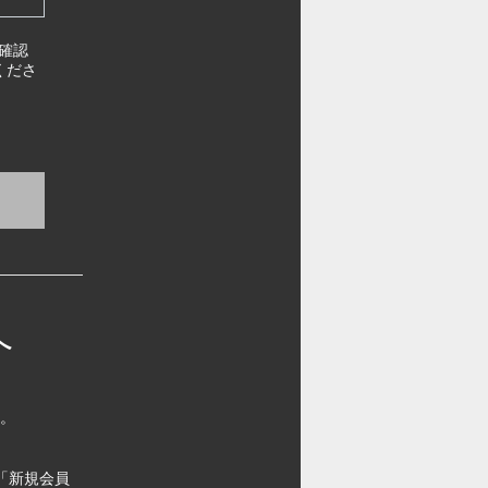
確認
くださ
へ
す。
「新規会員