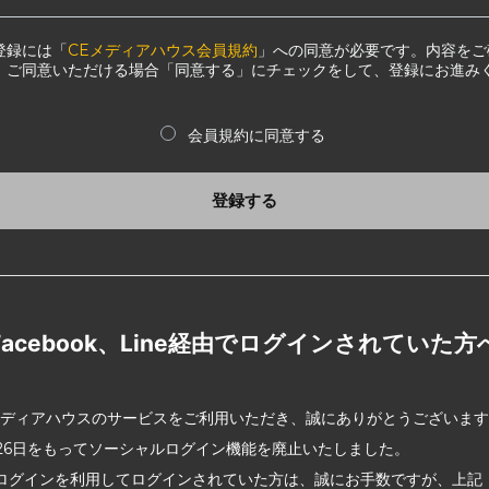
登録には「
CEメディアハウス会員規約
」への同意が必要です。内容をご
、ご同意いただける場合「同意する」にチェックをして、登録にお進み
会員規約に同意する
登録する
Facebook、Line経由でログインされていた方
メディアハウスのサービスをご利用いただき、誠にありがとうございま
2月26日をもってソーシャルログイン機能を廃止いたしました。
ログインを利用してログインされていた方は、誠にお手数ですが、上記