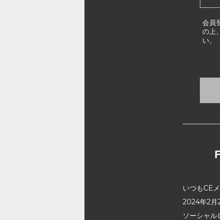
会員
の上
い。
いつもCE
2024年
ソーシャル