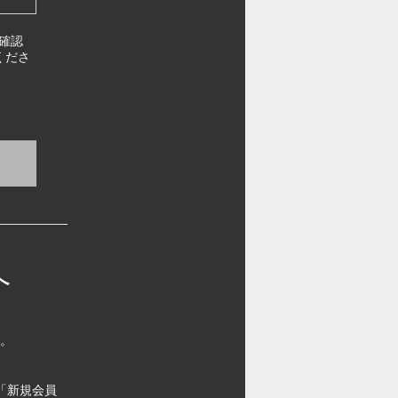
確認
くださ
へ
す。
「新規会員