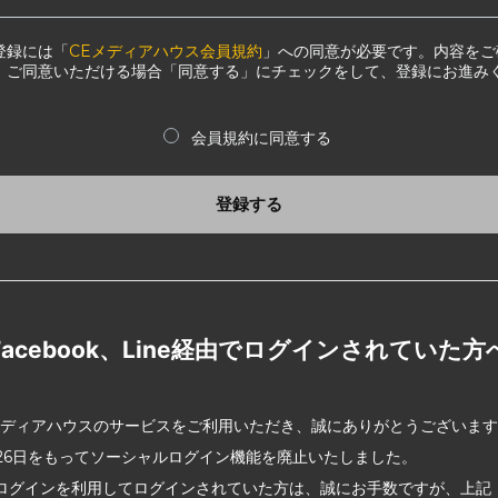
登録には「
CEメディアハウス会員規約
」への同意が必要です。内容をご
、ご同意いただける場合「同意する」にチェックをして、登録にお進み
会員規約に同意する
登録する
Facebook、Line経由でログインされていた方
メディアハウスのサービスをご利用いただき、誠にありがとうございま
2月26日をもってソーシャルログイン機能を廃止いたしました。
ログインを利用してログインされていた方は、誠にお手数ですが、上記