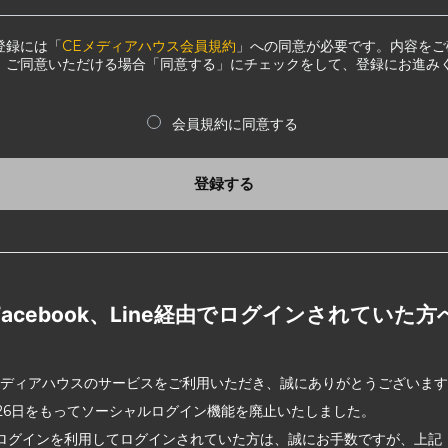
登録には「
CEメディアハウス会員規約
」への同意が必要です。内容をご
、ご同意いただける場合「同意する」にチェックをして、登録にお進み
会員規約に同意する
登録する
Facebook、Line経由でログインされていた方
メディアハウスのサービスをご利用いただき、誠にありがとうございま
2月26日をもってソーシャルログイン機能を廃止いたしました。
ログインを利用してログインされていた方は、誠にお手数ですが、上記