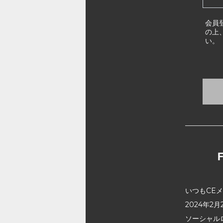
会員
の上
い。
いつもCE
2024年
ソーシャル