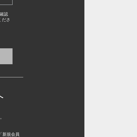
確認
くださ
へ
す。
「新規会員