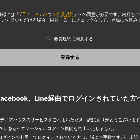
登録には「
CEメディアハウス会員規約
」への同意が必要です。内容をご
、ご同意いただける場合「同意する」にチェックをして、登録にお進み
会員規約に同意する
登録する
Facebook、Line経由でログインされていた方
メディアハウスのサービスをご利用いただき、誠にありがとうございま
2月26日をもってソーシャルログイン機能を廃止いたしました。
ログインを利用してログインされていた方は、誠にお手数ですが、上記