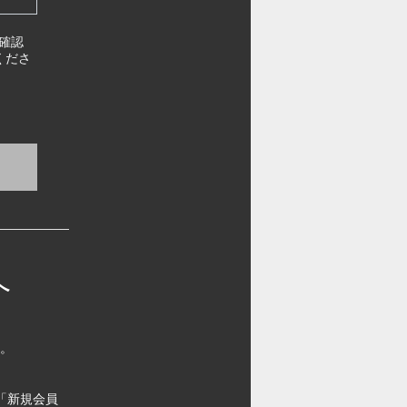
確認
くださ
へ
す。
「新規会員