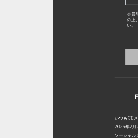
会員
の上
い。
いつもCE
2024年
ソーシャル