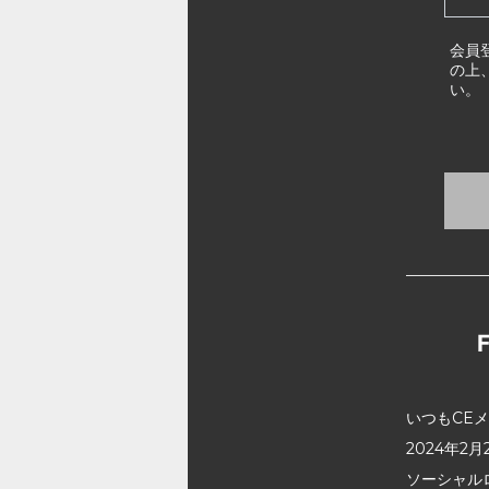
会員
の上
い。
いつもCE
2024年
ソーシャル