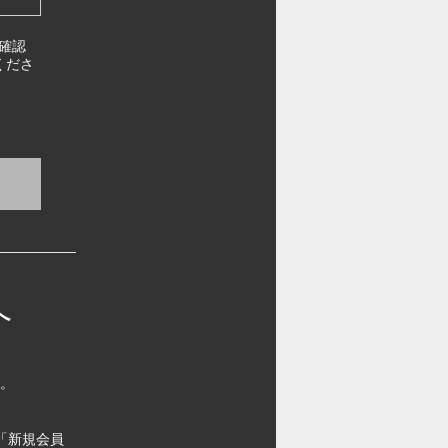
確認
くださ
へ
す。
「新規会員