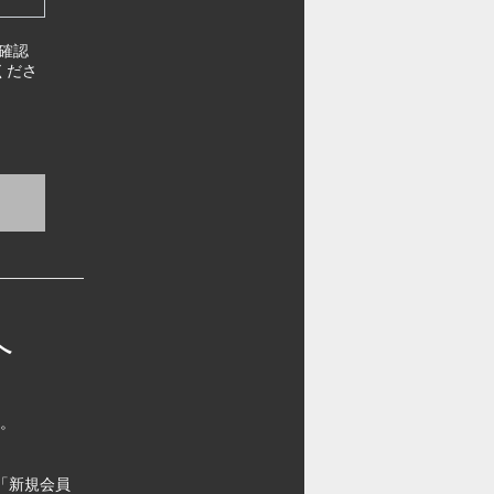
確認
くださ
へ
す。
「新規会員