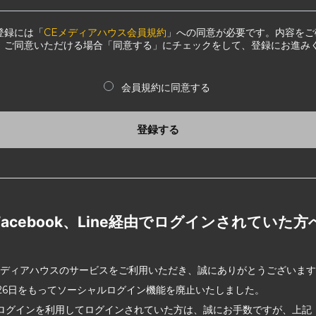
登録には「
CEメディアハウス会員規約
」への同意が必要です。内容をご
、ご同意いただける場合「同意する」にチェックをして、登録にお進み
会員規約に同意する
登録する
Facebook、Line経由でログインされていた方
メディアハウスのサービスをご利用いただき、誠にありがとうございま
2月26日をもってソーシャルログイン機能を廃止いたしました。
ログインを利用してログインされていた方は、誠にお手数ですが、上記