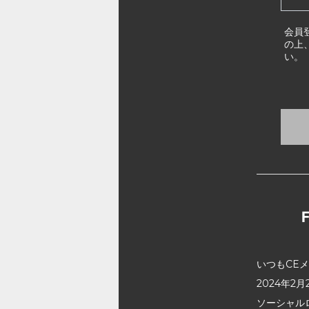
会員
の上
い。
いつもCE
2024年
ソーシャル