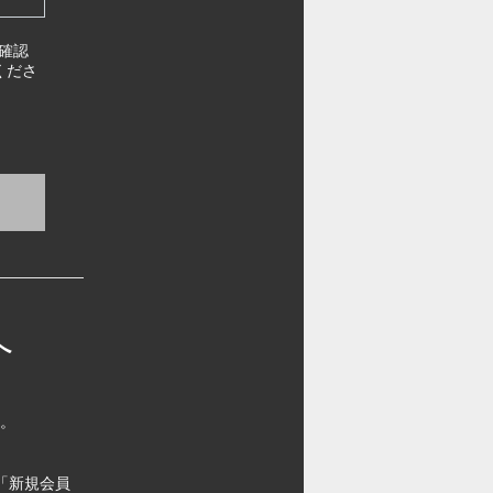
確認
くださ
へ
す。
「新規会員