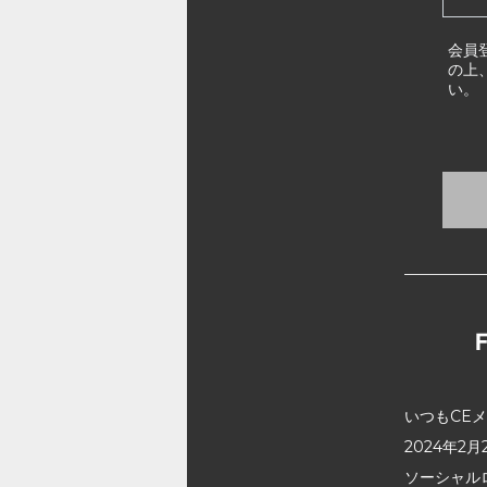
会員
の上
い。
いつもCE
2024年
ソーシャル