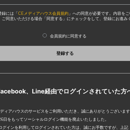
登録には「
CEメディアハウス会員規約
」への同意が必要です。内容をご
、ご同意いただける場合「同意する」にチェックをして、登録にお進み
会員規約に同意する
登録する
Facebook、Line経由でログインされていた方
メディアハウスのサービスをご利用いただき、誠にありがとうございま
2月26日をもってソーシャルログイン機能を廃止いたしました。
ログインを利用してログインされていた方は、誠にお手数ですが、上記