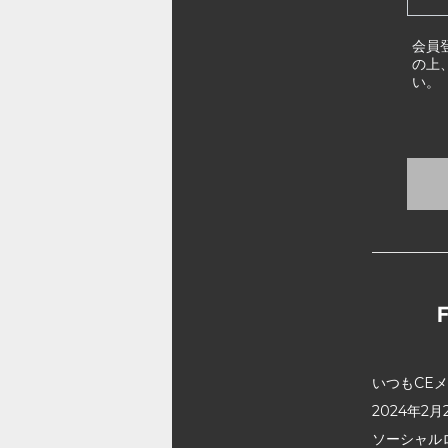
会員
の上
い。
いつもCE
2024年
ソーシャル