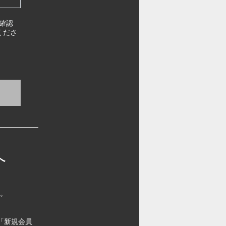
確認
くださ
へ
す。
「新規会員