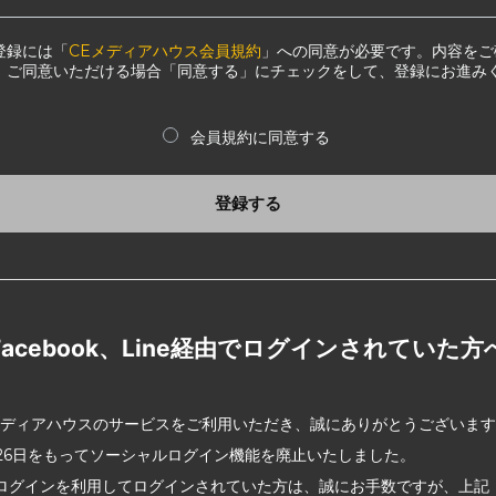
登録には「
CEメディアハウス会員規約
」への同意が必要です。内容をご
、ご同意いただける場合「同意する」にチェックをして、登録にお進み
会員規約に同意する
登録する
Facebook、Line経由でログインされていた方
メディアハウスのサービスをご利用いただき、誠にありがとうございま
2月26日をもってソーシャルログイン機能を廃止いたしました。
ログインを利用してログインされていた方は、誠にお手数ですが、上記