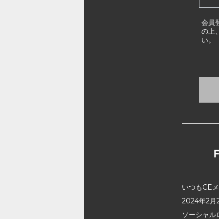
会員
の上
い。
いつもCE
2024年
ソーシャル