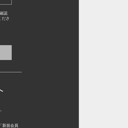
確認
くださ
へ
す。
「新規会員