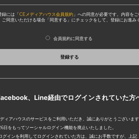
登録には「
CEメディアハウス会員規約
」への同意が必要です。内容をご
、ご同意いただける場合「同意する」にチェックをして、登録にお進み
会員規約に同意する
登録する
Facebook、Line経由でログインされていた方
メディアハウスのサービスをご利用いただき、誠にありがとうございま
2月26日をもってソーシャルログイン機能を廃止いたしました。
ログインを利用してログインされていた方は、誠にお手数ですが、上記