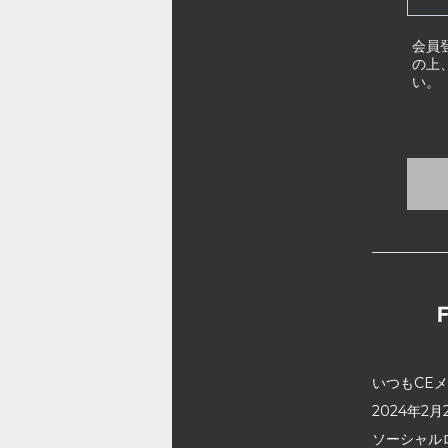
会員
の上
い。
いつもCE
2024年
ソーシャル