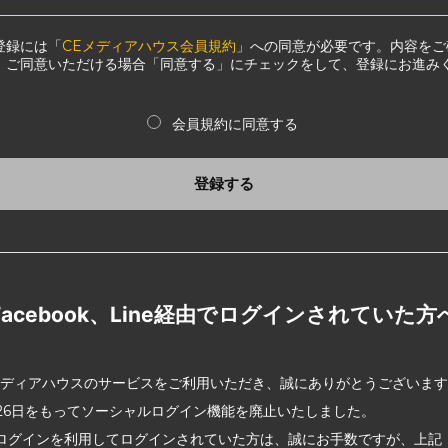
登録には「
CEメディアハウス会員規約
」への同意が必要です。内容をご
、ご同意いただける場合「同意する」にチェックをして、登録にお進み
会員規約に同意する
登録する
Facebook、Line経由でログインされていた方
メディアハウスのサービスをご利用いただき、誠にありがとうございま
2月26日をもってソーシャルログイン機能を廃止いたしました。
ログインを利用してログインされていた方は、誠にお手数ですが、上記