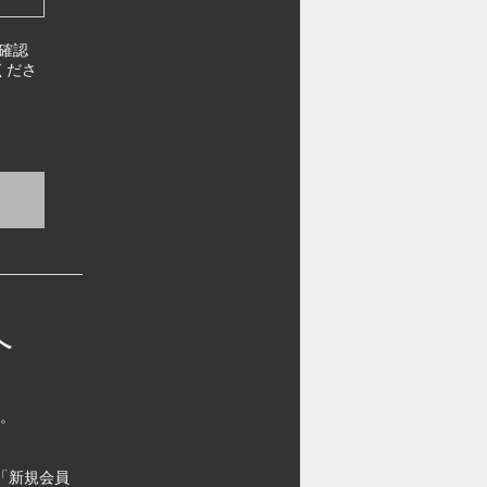
確認
くださ
へ
す。
「新規会員