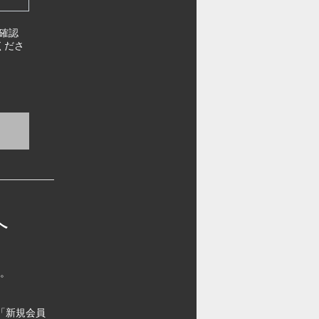
確認
くださ
へ
す。
「新規会員