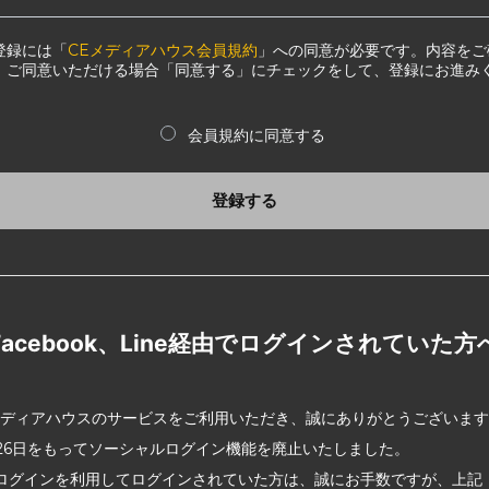
登録には「
CEメディアハウス会員規約
」への同意が必要です。内容をご
、ご同意いただける場合「同意する」にチェックをして、登録にお進み
会員規約に同意する
登録する
Facebook、Line経由でログインされていた方
メディアハウスのサービスをご利用いただき、誠にありがとうございま
2月26日をもってソーシャルログイン機能を廃止いたしました。
ログインを利用してログインされていた方は、誠にお手数ですが、上記