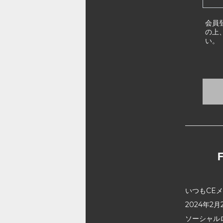
会員
の上
い。
いつもCE
2024年
ソーシャル