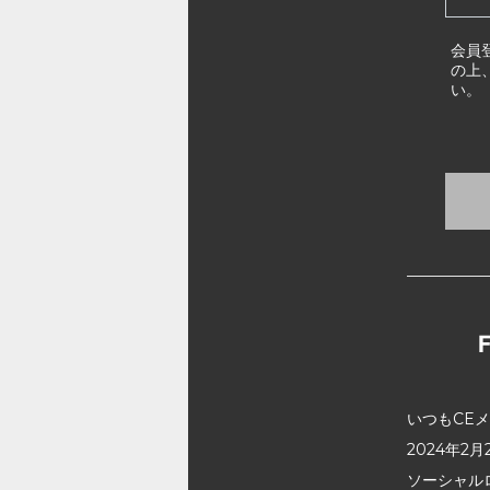
会員
の上
い。
いつもCE
2024年
ソーシャル