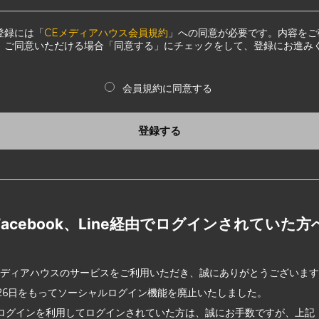
登録には「
CEメディアハウス会員規約
」への同意が必要です。内容をご
、ご同意いただける場合「同意する」にチェックをして、登録にお進み
会員規約に同意する
登録する
Facebook、Line経由でログインされていた方
メディアハウスのサービスをご利用いただき、誠にありがとうございま
2月26日をもってソーシャルログイン機能を廃止いたしました。
ログインを利用してログインされていた方は、誠にお手数ですが、上記