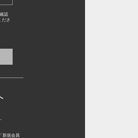
確認
くださ
へ
す。
「新規会員