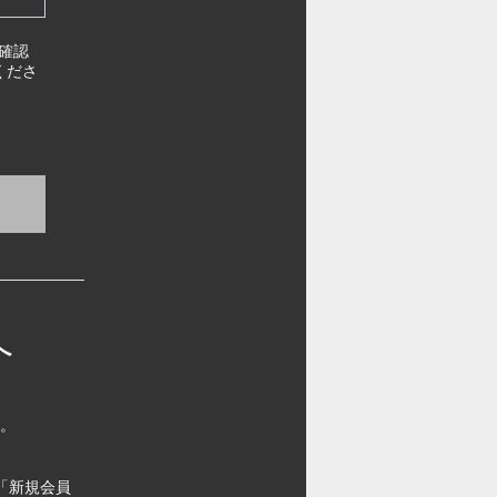
確認
くださ
へ
す。
「新規会員