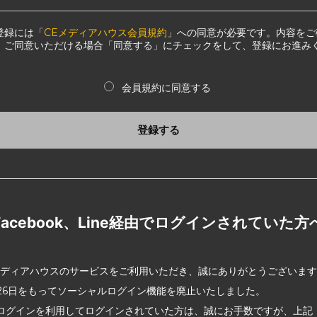
登録には「
CEメディアハウス会員規約
」への同意が必要です。内容をご
、ご同意いただける場合「同意する」にチェックをして、登録にお進み
会員規約に同意する
登録する
Facebook、Line経由でログインされていた方
メディアハウスのサービスをご利用いただき、誠にありがとうございま
2月26日をもってソーシャルログイン機能を廃止いたしました。
ログインを利用してログインされていた方は、誠にお手数ですが、上記