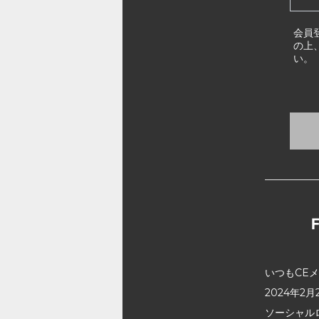
会員
の上
い。
いつもCE
2024年
ソーシャル