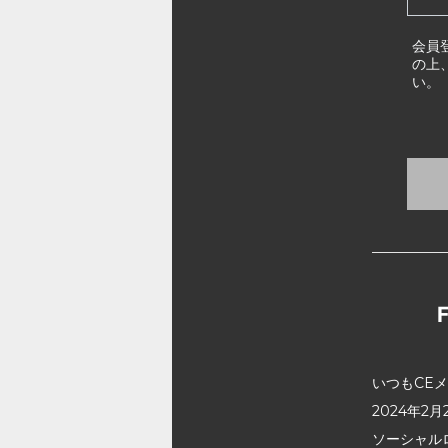
会員
の上
い。
いつもCE
2024年
ソーシャル