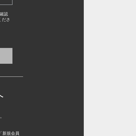
確認
くださ
へ
す。
「新規会員