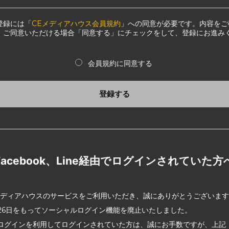
登録には「
CEメディアハウス会員規約
」への同意が必要です。内容をご
、ご同意いただける場合「同意する」にチェックをして、登録にお進み
会員規約に同意する
登録する
Facebook、Line経由でログインされていた方
メディアハウスのサービスをご利用いただき、誠にありがとうございま
2月26日をもってソーシャルログイン機能を廃止いたしました。
ログインを利用してログインされていた方は、誠にお手数ですが、上記