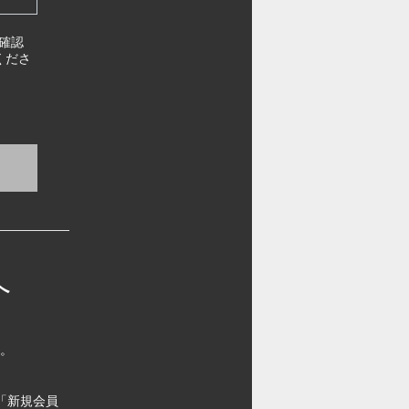
確認
くださ
へ
す。
「新規会員