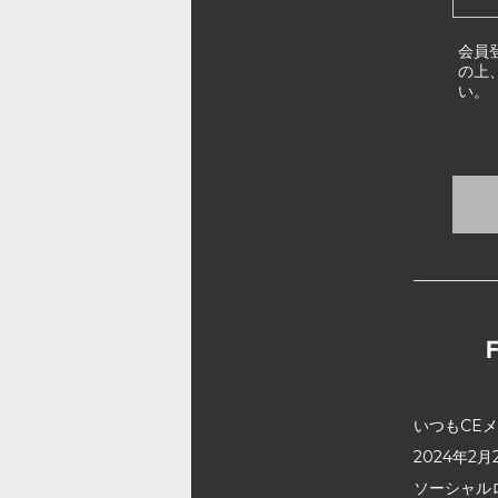
会員
の上
い。
いつもCE
2024年
ソーシャル