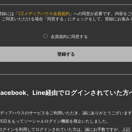
登録には「
CEメディアハウス会員規約
」への同意が必要です。内容をご
、ご同意いただける場合「同意する」にチェックをして、登録にお進み
会員規約に同意する
登録する
Facebook、Line経由でログインされていた方
メディアハウスのサービスをご利用いただき、誠にありがとうございま
2月26日をもってソーシャルログイン機能を廃止いたしました。
ログインを利用してログインされていた方は、誠にお手数ですが、上記