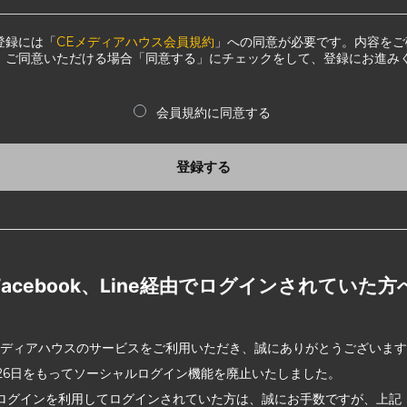
登録には「
CEメディアハウス会員規約
」への同意が必要です。内容をご
、ご同意いただける場合「同意する」にチェックをして、登録にお進み
会員規約に同意する
登録する
Facebook、Line経由でログインされていた方
メディアハウスのサービスをご利用いただき、誠にありがとうございま
2月26日をもってソーシャルログイン機能を廃止いたしました。
ログインを利用してログインされていた方は、誠にお手数ですが、上記