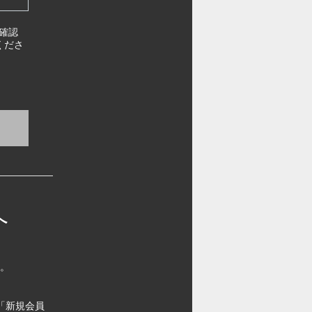
確認
くださ
へ
す。
「新規会員