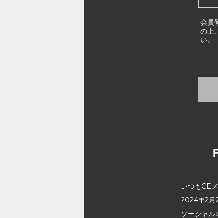
会員
の上
い。
いつもCE
2024年
ソーシャル