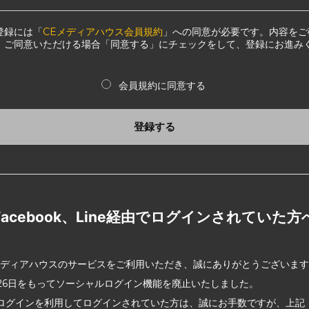
登録には「
CEメディアハウス会員規約
」への同意が必要です。内容をご
、ご同意いただける場合「同意する」にチェックをして、登録にお進み
会員規約に同意する
登録する
Facebook、Line経由でログインされていた方
メディアハウスのサービスをご利用いただき、誠にありがとうございま
2月26日をもってソーシャルログイン機能を廃止いたしました。
ログインを利用してログインされていた方は、誠にお手数ですが、上記