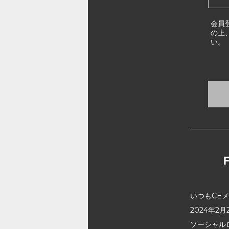
会員
の上
い。
いつもCE
2024年
ソーシャル