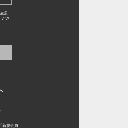
確認
くださ
へ
す。
「新規会員