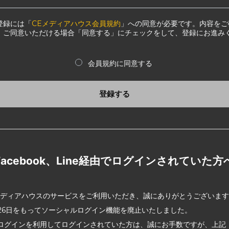
登録には「
CEメディアハウス会員規約
」への同意が必要です。内容をご
、ご同意いただける場合「同意する」にチェックをして、登録にお進み
会員規約に同意する
登録する
Facebook、Line経由でログインされていた方
メディアハウスのサービスをご利用いただき、誠にありがとうございま
2月26日をもってソーシャルログイン機能を廃止いたしました。
ログインを利用してログインされていた方は、誠にお手数ですが、上記