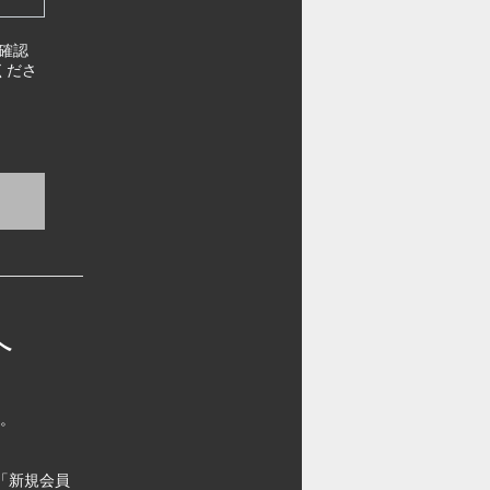
確認
くださ
へ
す。
「新規会員