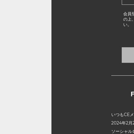
会員
の上
い。
いつもCE
2024年
ソーシャル