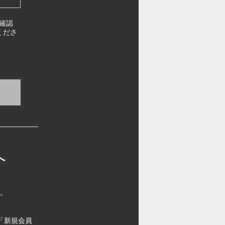
確認
くださ
へ
す。
「新規会員