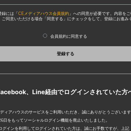
登録には「
CEメディアハウス会員規約
」への同意が必要です。内容をご
、ご同意いただける場合「同意する」にチェックをして、登録にお進み
会員規約に同意する
登録する
Facebook、Line経由でログインされていた方
メディアハウスのサービスをご利用いただき、誠にありがとうございま
2月26日をもってソーシャルログイン機能を廃止いたしました。
ログインを利用してログインされていた方は、誠にお手数ですが、上記