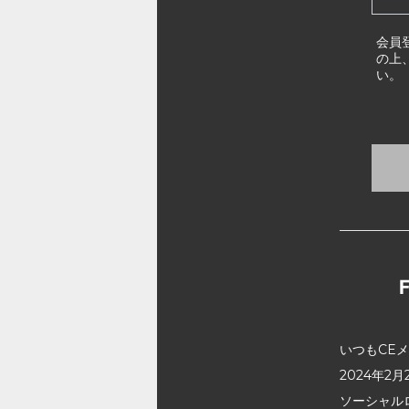
会員
の上
い。
いつもCE
2024年
ソーシャル