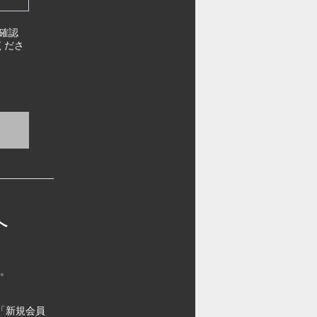
確認
くださ
へ
す。
「新規会員