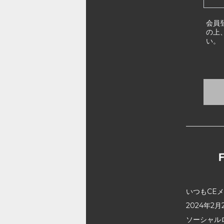
会員
の上
い。
いつもCE
2024年
ソーシャル