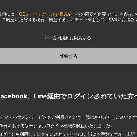
登録には「
CEメディアハウス会員規約
」への同意が必要です。内容をご
、ご同意いただける場合「同意する」にチェックをして、登録にお進み
会員規約に同意する
登録する
Facebook、Line経由でログインされていた方
メディアハウスのサービスをご利用いただき、誠にありがとうございま
2月26日をもってソーシャルログイン機能を廃止いたしました。
ログインを利用してログインされていた方は、誠にお手数ですが、上記