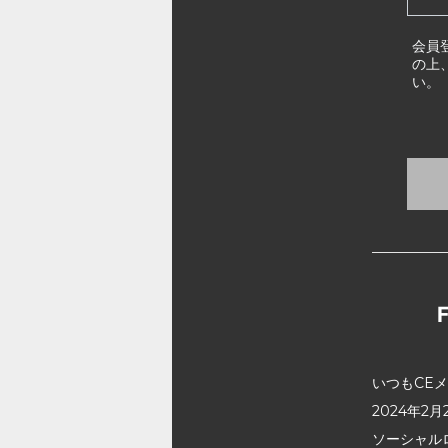
会員
の上
い。
いつもCE
2024年
ソーシャル