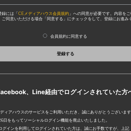
登録には「
CEメディアハウス会員規約
」への同意が必要です。内容をご
、ご同意いただける場合「同意する」にチェックをして、登録にお進み
会員規約に同意する
登録する
Facebook、Line経由でログインされていた方
メディアハウスのサービスをご利用いただき、誠にありがとうございま
2月26日をもってソーシャルログイン機能を廃止いたしました。
ログインを利用してログインされていた方は、誠にお手数ですが、上記