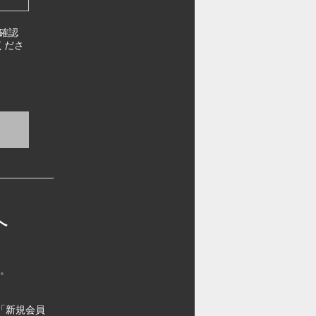
確認
くださ
へ
す。
「新規会員