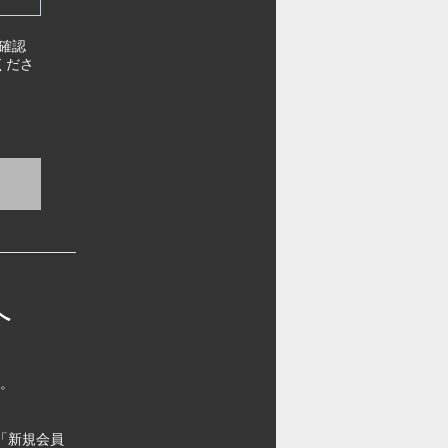
確認
くださ
へ
す。
「新規会員