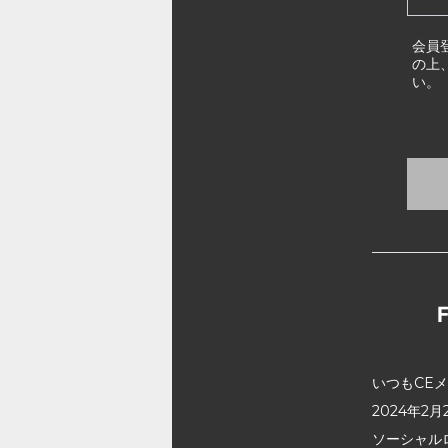
会員
の上
い。
いつもCE
2024年
ソーシャル