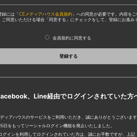
登録には「
CEメディアハウス会員規約
」への同意が必要です。内容をご
、ご同意いただける場合「同意する」にチェックをして、登録にお進み
会員規約に同意する
登録する
Facebook、Line経由でログインされていた方
メディアハウスのサービスをご利用いただき、誠にありがとうございま
2月26日をもってソーシャルログイン機能を廃止いたしました。
ログインを利用してログインされていた方は、誠にお手数ですが、上記