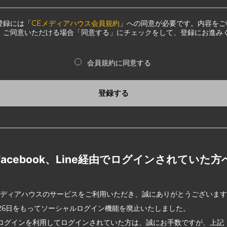
登録には「
CEメディアハウス会員規約
」への同意が必要です。内容をご
、ご同意いただける場合「同意する」にチェックをして、登録にお進み
会員規約に同意する
登録する
Facebook、Line経由でログインされていた方
メディアハウスのサービスをご利用いただき、誠にありがとうございま
2月26日をもってソーシャルログイン機能を廃止いたしました。
ログインを利用してログインされていた方は、誠にお手数ですが、上記