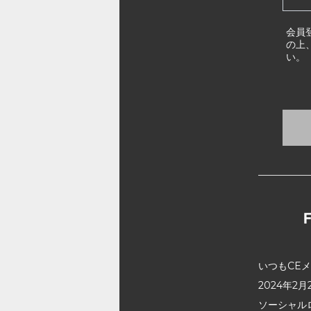
会員
の上
い。
いつもCE
2024年
ソーシャル