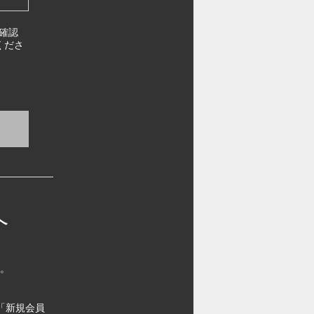
確認
くださ
へ
す。
「新規会員