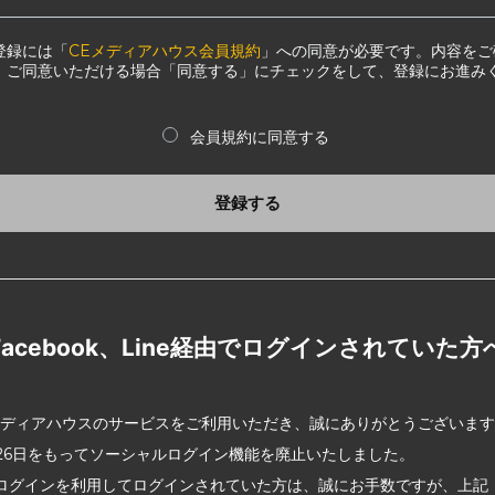
登録には「
CEメディアハウス会員規約
」への同意が必要です。内容をご
、ご同意いただける場合「同意する」にチェックをして、登録にお進み
会員規約に同意する
登録する
Facebook、Line経由でログインされていた方
メディアハウスのサービスをご利用いただき、誠にありがとうございま
2月26日をもってソーシャルログイン機能を廃止いたしました。
ログインを利用してログインされていた方は、誠にお手数ですが、上記