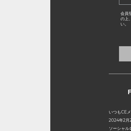
会員
の上
い。
いつもCE
2024年
ソーシャル