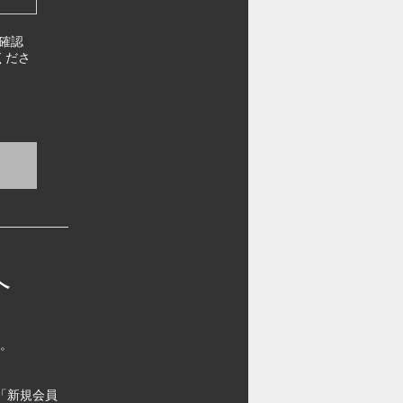
確認
くださ
へ
す。
「新規会員