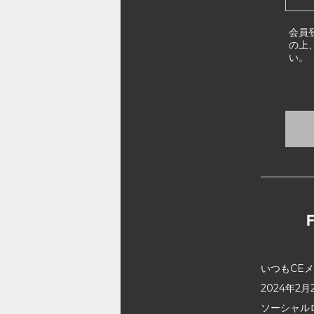
会員
の上
い。
いつもCE
2024年
ソーシャル