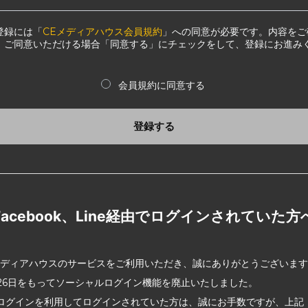
登録には「
CEメディアハウス会員規約
」への同意が必要です。内容をご
、ご同意いただける場合「同意する」にチェックをして、登録にお進み
会員規約に同意する
登録する
Facebook、Line経由でログインされていた方
メディアハウスのサービスをご利用いただき、誠にありがとうございま
2月26日をもってソーシャルログイン機能を廃止いたしました。
ログインを利用してログインされていた方は、誠にお手数ですが、上記