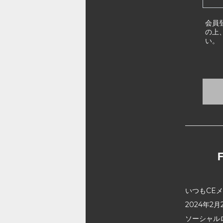
会員
の上
い。
いつもCE
2024年
ソーシャル