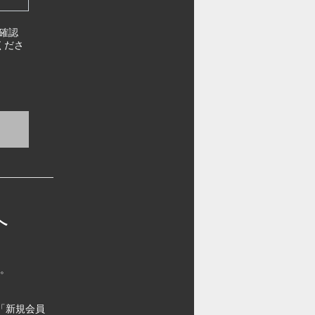
確認
くださ
へ
す。
「新規会員