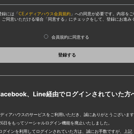
登録には「
CEメディアハウス会員規約
」への同意が必要です。内容をご
、ご同意いただける場合「同意する」にチェックをして、登録にお進み
会員規約に同意する
登録する
Facebook、Line経由でログインされていた方
メディアハウスのサービスをご利用いただき、誠にありがとうございま
2月26日をもってソーシャルログイン機能を廃止いたしました。
ログインを利用してログインされていた方は、誠にお手数ですが、上記