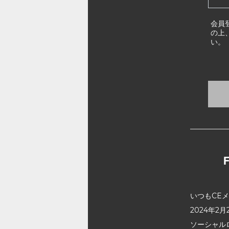
会員
の上
い。
いつもCE
2024年
ソーシャル