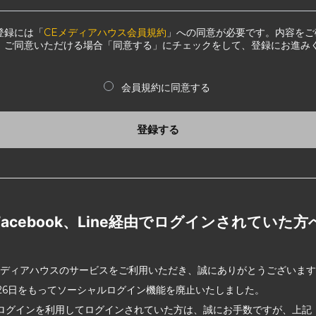
登録には「
CEメディアハウス会員規約
」への同意が必要です。内容をご
、ご同意いただける場合「同意する」にチェックをして、登録にお進み
会員規約に同意する
登録する
Facebook、Line経由でログインされていた方
メディアハウスのサービスをご利用いただき、誠にありがとうございま
2月26日をもってソーシャルログイン機能を廃止いたしました。
ログインを利用してログインされていた方は、誠にお手数ですが、上記