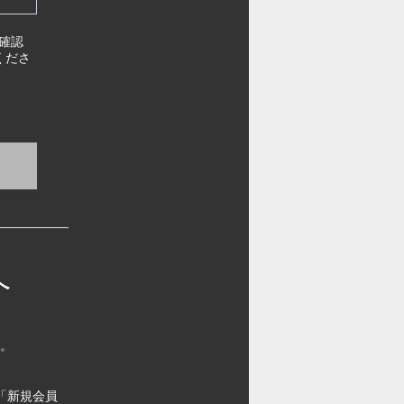
確認
くださ
へ
す。
「新規会員