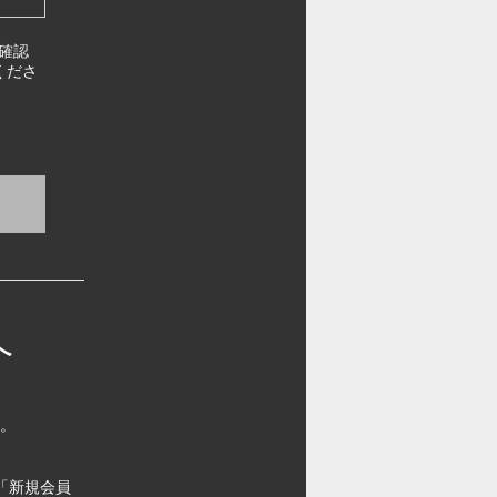
確認
くださ
へ
す。
「新規会員