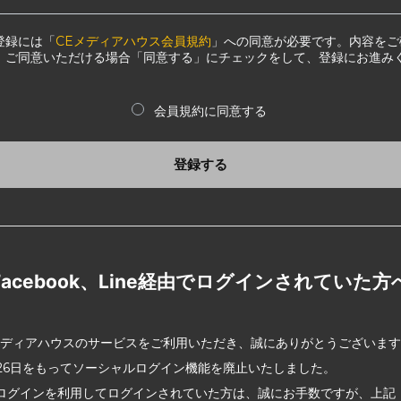
登録には「
CEメディアハウス会員規約
」への同意が必要です。内容をご
、ご同意いただける場合「同意する」にチェックをして、登録にお進み
会員規約に同意する
登録する
Facebook、Line経由でログインされていた方
メディアハウスのサービスをご利用いただき、誠にありがとうございま
2月26日をもってソーシャルログイン機能を廃止いたしました。
ログインを利用してログインされていた方は、誠にお手数ですが、上記