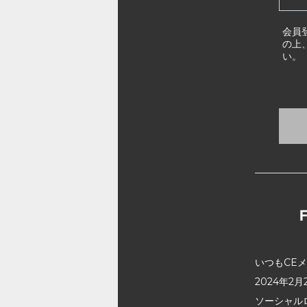
会員
の上
い。
いつもCE
2024年
ソーシャル