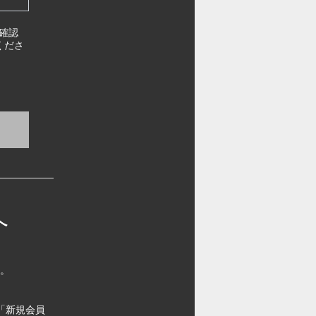
確認
くださ
へ
す。
「新規会員