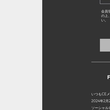
会員
の上
い。
いつもCE
2024年
ソーシャル