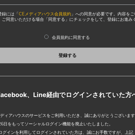
登録には「
CEメディアハウス会員規約
」への同意が必要です。内容をご
、ご同意いただける場合「同意する」にチェックをして、登録にお進み
会員規約に同意する
登録する
Facebook、Line経由でログインされていた方
メディアハウスのサービスをご利用いただき、誠にありがとうございま
2月26日をもってソーシャルログイン機能を廃止いたしました。
ログインを利用してログインされていた方は、誠にお手数ですが、上記