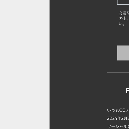
会員
の上
い。
いつもCE
2024年
ソーシャル