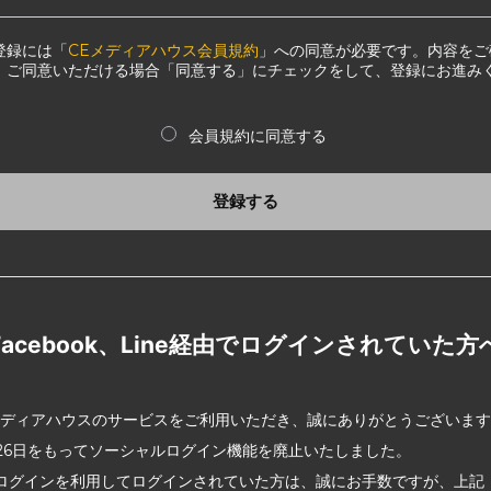
登録には「
CEメディアハウス会員規約
」への同意が必要です。内容をご
、ご同意いただける場合「同意する」にチェックをして、登録にお進み
会員規約に同意する
登録する
Facebook、Line経由でログインされていた方
メディアハウスのサービスをご利用いただき、誠にありがとうございま
2月26日をもってソーシャルログイン機能を廃止いたしました。
ログインを利用してログインされていた方は、誠にお手数ですが、上記