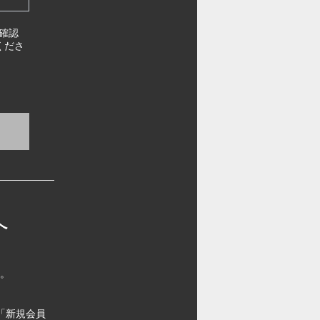
確認
くださ
へ
す。
「新規会員