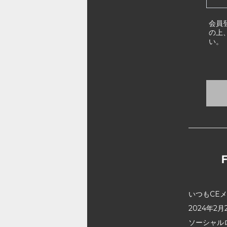
会員
の上
い。
いつもCE
2024年
ソーシャル