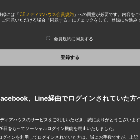
登録には「
CEメディアハウス会員規約
」への同意が必要です。内容をご
、ご同意いただける場合「同意する」にチェックをして、登録にお進み
会員規約に同意する
登録する
Facebook、Line経由でログインされていた方
メディアハウスのサービスをご利用いただき、誠にありがとうございま
2月26日をもってソーシャルログイン機能を廃止いたしました。
ログインを利用してログインされていた方は、誠にお手数ですが、上記