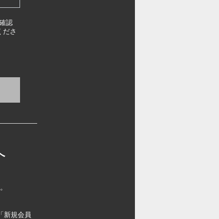
確認
くださ
へ
す。
「新規会員