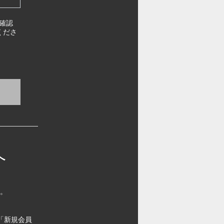
確認
くださ
へ
す。
「新規会員