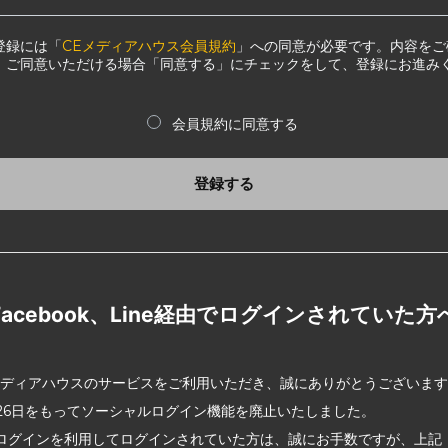
登録には「
CEメディアハウス会員規約
」への同意が必要です。内容をご
、ご同意いただける場合「同意する」にチェックをして、登録にお進み
会員規約に同意する
登録する
Facebook、Line経由でログインされていた方
メディアハウスのサービスをご利用いただき、誠にありがとうございま
2月26日をもってソーシャルログイン機能を廃止いたしました。
ログインを利用してログインされていた方は、誠にお手数ですが、上記