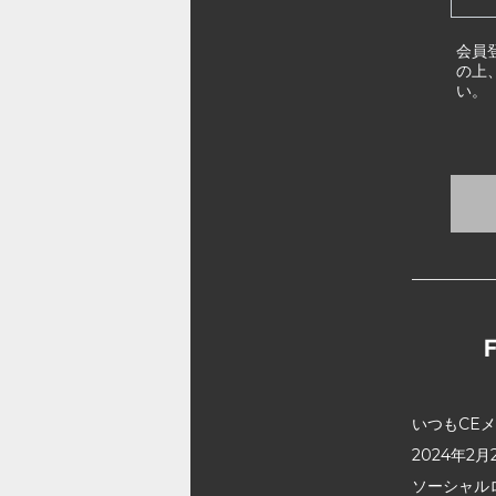
会員
の上
い。
いつもCE
2024年
ソーシャル