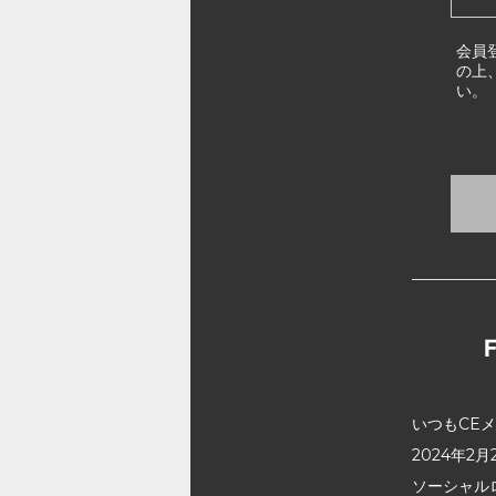
会員
の上
い。
いつもCE
2024年
ソーシャル