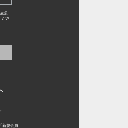
確認
くださ
へ
す。
「新規会員