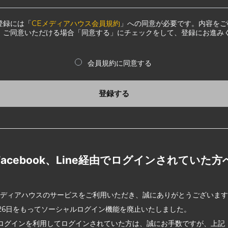
登録には「
CEメディアハウス会員規約
」への同意が必要です。内容をご
、ご同意いただける場合「同意する」にチェックをして、登録にお進み
会員規約に同意する
登録する
Facebook、Line経由でログインされていた方
メディアハウスのサービスをご利用いただき、誠にありがとうございま
2月26日をもってソーシャルログイン機能を廃止いたしました。
ログインを利用してログインされていた方は、誠にお手数ですが、上記