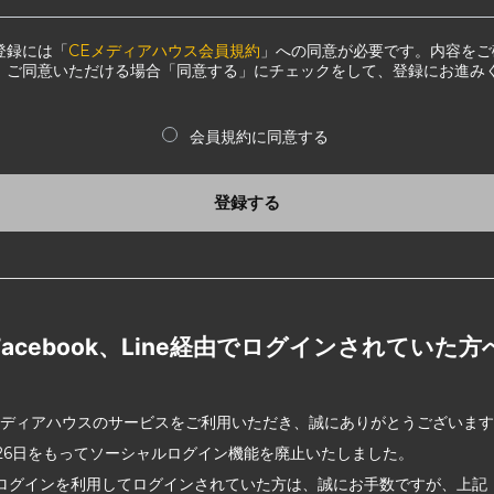
登録には「
CEメディアハウス会員規約
」への同意が必要です。内容をご
、ご同意いただける場合「同意する」にチェックをして、登録にお進み
会員規約に同意する
登録する
Facebook、Line経由でログインされていた方
メディアハウスのサービスをご利用いただき、誠にありがとうございま
2月26日をもってソーシャルログイン機能を廃止いたしました。
ログインを利用してログインされていた方は、誠にお手数ですが、上記