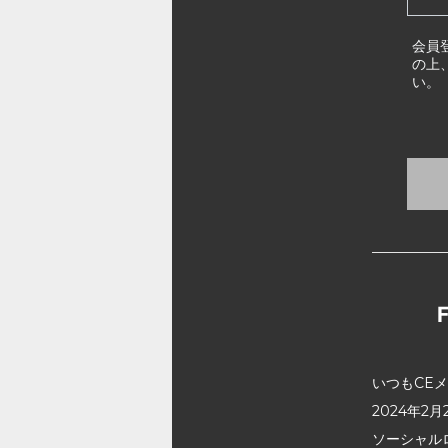
会員
の上
い。
いつもCE
2024年
ソーシャル