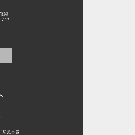
確認
くださ
へ
す。
「新規会員