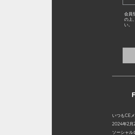
会員
の上
い。
いつもCE
2024年
ソーシャル