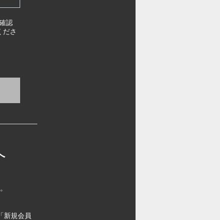
確認
くださ
へ
す。
「新規会員