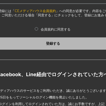
登録には「
CEメディアハウス会員規約
」への同意が必要です。内容をご
、ご同意いただける場合「同意する」にチェックをして、登録にお進み
会員規約に同意する
登録する
Facebook、Line経由でログインされていた方
メディアハウスのサービスをご利用いただき、誠にありがとうございま
2月26日をもってソーシャルログイン機能を廃止いたしました。
ログインを利用してログインされていた方は、誠にお手数ですが、上記