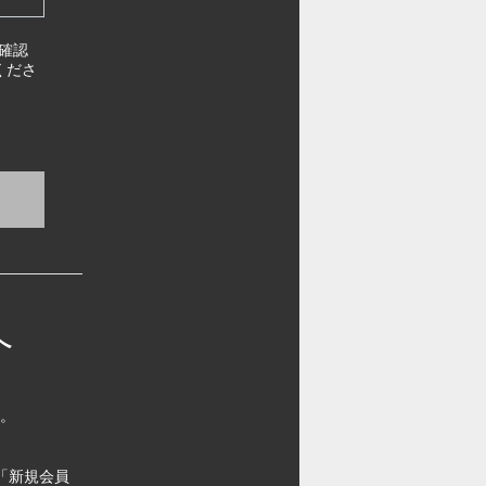
確認
くださ
へ
す。
「新規会員