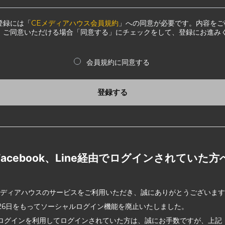
登録には「
CEメディアハウス会員規約
」への同意が必要です。内容をご
、ご同意いただける場合「同意する」にチェックをして、登録にお進み
会員規約に同意する
登録する
Facebook、Line経由でログインされていた方
メディアハウスのサービスをご利用いただき、誠にありがとうございま
2月26日をもってソーシャルログイン機能を廃止いたしました。
ログインを利用してログインされていた方は、誠にお手数ですが、上記