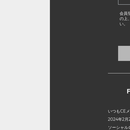
会員
の上
い。
いつもCE
2024年
ソーシャル