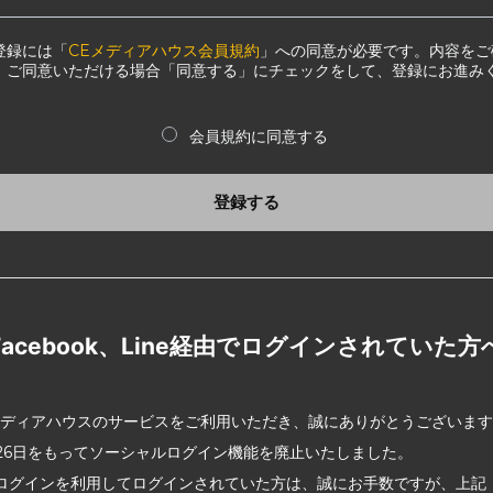
登録には「
CEメディアハウス会員規約
」への同意が必要です。内容をご
、ご同意いただける場合「同意する」にチェックをして、登録にお進み
会員規約に同意する
登録する
Facebook、Line経由でログインされていた方
メディアハウスのサービスをご利用いただき、誠にありがとうございま
2月26日をもってソーシャルログイン機能を廃止いたしました。
ログインを利用してログインされていた方は、誠にお手数ですが、上記