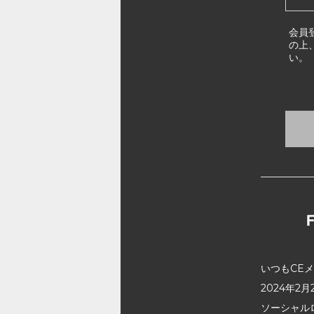
会員
の上
い。
いつもCE
2024年
ソーシャル