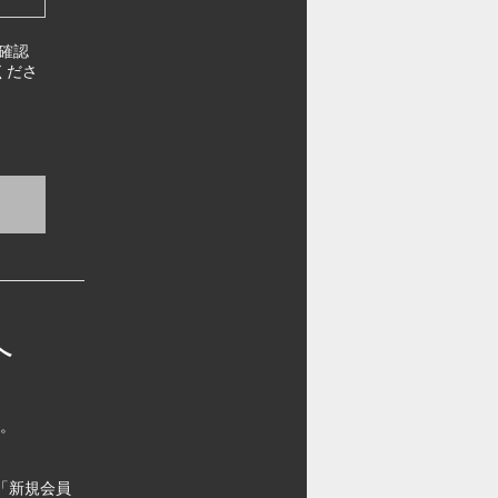
確認
くださ
へ
す。
「新規会員