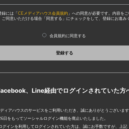
登録には「
CEメディアハウス会員規約
」への同意が必要です。内容をご
、ご同意いただける場合「同意する」にチェックをして、登録にお進み
会員規約に同意する
登録する
Facebook、Line経由でログインされていた方
メディアハウスのサービスをご利用いただき、誠にありがとうございま
2月26日をもってソーシャルログイン機能を廃止いたしました。
ログインを利用してログインされていた方は、誠にお手数ですが、上記