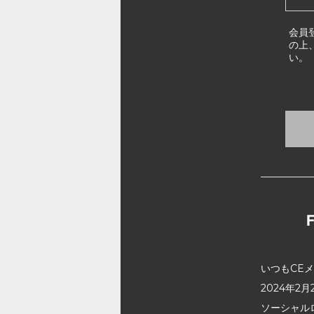
会員
の上
い。
いつもCE
2024年
ソーシャル