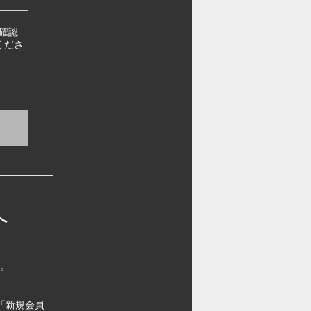
確認
くださ
へ
す。
「新規会員