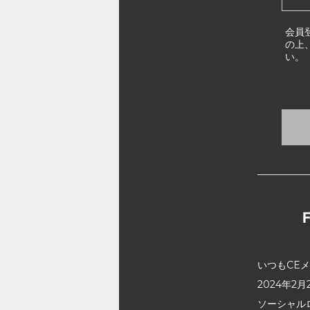
会員
の上
い。
いつもCE
2024年
ソーシャル