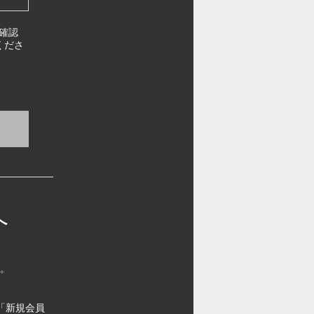
確認
くださ
へ
す。
「新規会員