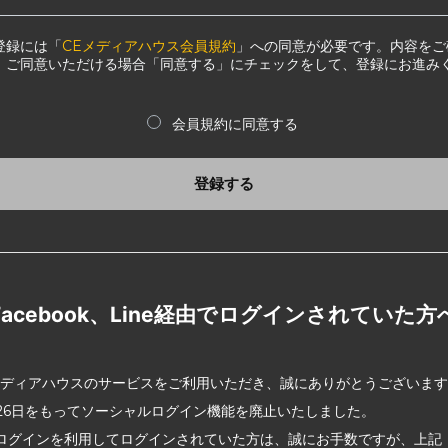
登録には「
CEメディアハウス会員規約
」への同意が必要です。内容をご
、ご同意いただける場合「同意する」にチェックをして、登録にお進み
会員規約に同意する
登録する
Facebook、Line経由でログインされていた方
メディアハウスのサービスをご利用いただき、誠にありがとうございま
2月26日をもってソーシャルログイン機能を廃止いたしました。
ログインを利用してログインされていた方は、誠にお手数ですが、上記