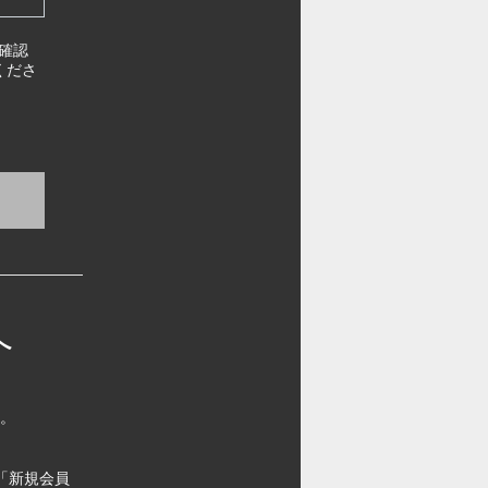
確認
くださ
へ
す。
「新規会員