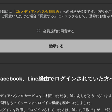
登録には「
CEメディアハウス会員規約
」への同意が必要です。内容をご
、ご同意いただける場合「同意する」にチェックをして、登録にお進み
会員規約に同意する
登録する
Facebook、Line経由でログインされていた方
メディアハウスのサービスをご利用いただき、誠にありがとうございま
2月26日をもってソーシャルログイン機能を廃止いたしました。
ログインを利用してログインされていた方は、誠にお手数ですが、上記