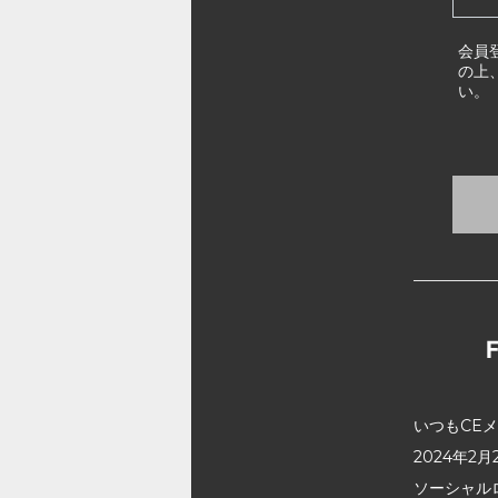
会員
の上
い。
いつもCE
2024年
ソーシャル