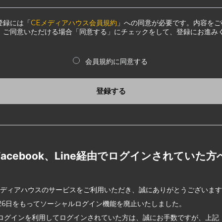
登録には「
CEメディアハウス会員規約
」への同意が必要です。内容をご
、ご同意いただける場合「同意する」にチェックをして、登録にお進み
会員規約に同意する
登録する
Facebook、Line経由でログインされていた方
メディアハウスのサービスをご利用いただき、誠にありがとうございま
2月26日をもってソーシャルログイン機能を廃止いたしました。
ログインを利用してログインされていた方は、誠にお手数ですが、上記