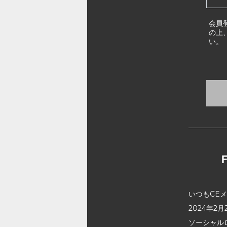
会員
の上
い。
いつもCE
2024年
ソーシャル