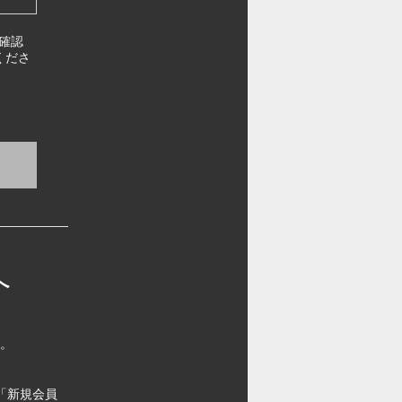
確認
くださ
へ
す。
「新規会員