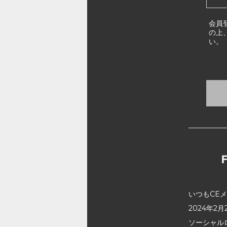
会員
の上
い。
いつもCE
2024年
ソーシャル