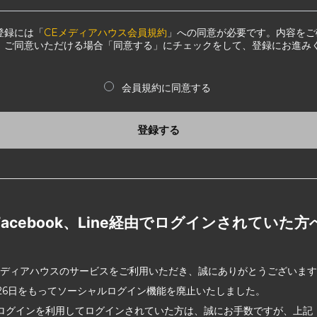
登録には「
CEメディアハウス会員規約
」への同意が必要です。内容をご
、ご同意いただける場合「同意する」にチェックをして、登録にお進み
会員規約に同意する
登録する
Facebook、Line経由でログインされていた方
メディアハウスのサービスをご利用いただき、誠にありがとうございま
2月26日をもってソーシャルログイン機能を廃止いたしました。
ログインを利用してログインされていた方は、誠にお手数ですが、上記