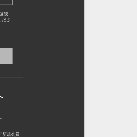
確認
くださ
へ
す。
「新規会員