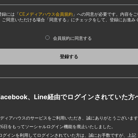
登録には「
CEメディアハウス会員規約
」への同意が必要です。内容をご
、ご同意いただける場合「同意する」にチェックをして、登録にお進み
会員規約に同意する
登録する
Facebook、Line経由でログインされていた方
メディアハウスのサービスをご利用いただき、誠にありがとうございま
2月26日をもってソーシャルログイン機能を廃止いたしました。
ログインを利用してログインされていた方は、誠にお手数ですが、上記