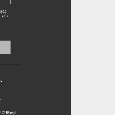
確認
くださ
へ
す。
「新規会員