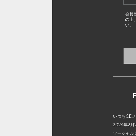
会員
の上
い。
いつもCE
2024年
ソーシャル