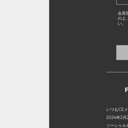
会員
の上
い。
いつもCE
2024年
ソーシャル