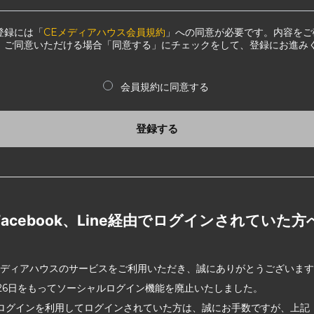
登録には「
CEメディアハウス会員規約
」への同意が必要です。内容をご
、ご同意いただける場合「同意する」にチェックをして、登録にお進み
会員規約に同意する
登録する
Facebook、Line経由でログインされていた方
メディアハウスのサービスをご利用いただき、誠にありがとうございま
2月26日をもってソーシャルログイン機能を廃止いたしました。
ログインを利用してログインされていた方は、誠にお手数ですが、上記