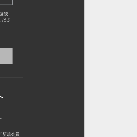
確認
くださ
へ
す。
「新規会員