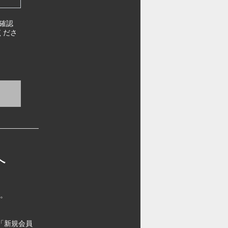
確認
くださ
へ
す。
「新規会員