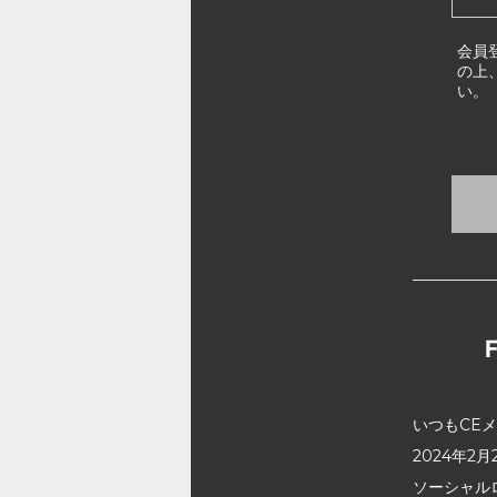
会員
の上
い。
いつもCE
2024年
ソーシャル