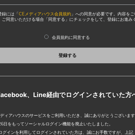
登録には「
CEメディアハウス会員規約
」への同意が必要です。内容をご
、ご同意いただける場合「同意する」にチェックをして、登録にお進み
会員規約に同意する
登録する
Facebook、Line経由でログインされていた方
メディアハウスのサービスをご利用いただき、誠にありがとうございま
2月26日をもってソーシャルログイン機能を廃止いたしました。
ログインを利用してログインされていた方は、誠にお手数ですが、上記