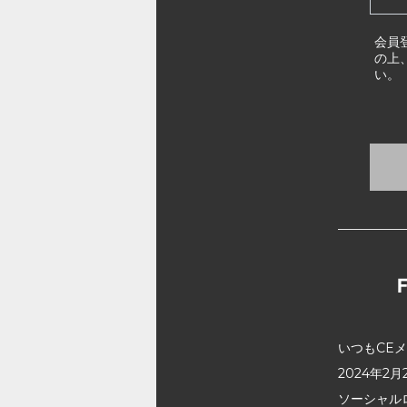
会員
の上
い。
いつもCE
2024年
ソーシャル