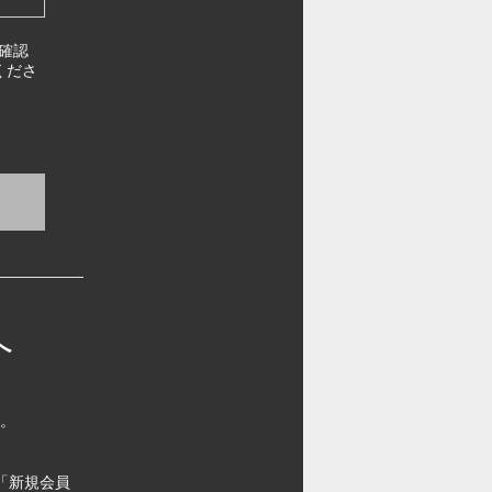
確認
くださ
へ
す。
「新規会員