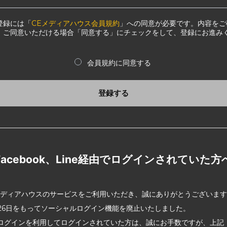
登録には「
CEメディアハウス会員規約
」への同意が必要です。内容をご
、ご同意いただける場合「同意する」にチェックをして、登録にお進み
会員規約に同意する
登録する
Facebook、Line経由でログインされていた方
メディアハウスのサービスをご利用いただき、誠にありがとうございま
2月26日をもってソーシャルログイン機能を廃止いたしました。
ログインを利用してログインされていた方は、誠にお手数ですが、上記