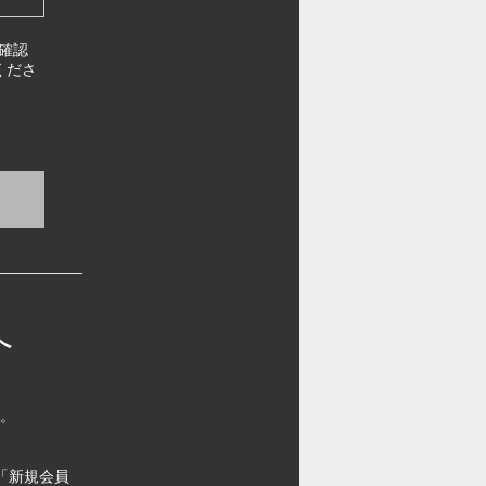
確認
くださ
へ
す。
「新規会員