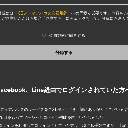
登録には「
CEメディアハウス会員規約
」への同意が必要です。内容をご
、ご同意いただける場合「同意する」にチェックをして、登録にお進み
会員規約に同意する
登録する
Facebook、Line経由でログインされていた方
メディアハウスのサービスをご利用いただき、誠にありがとうございま
2月26日をもってソーシャルログイン機能を廃止いたしました。
ログインを利用してログインされていた方は、誠にお手数ですが、上記