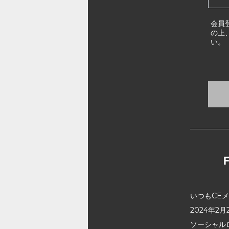
会員
の上
い。
いつもCE
2024年
ソーシャル