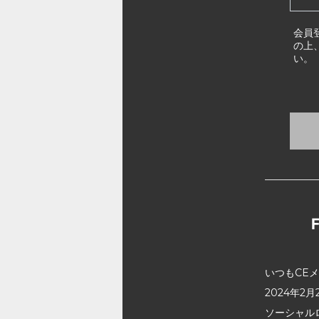
会員
の上
い。
いつもCE
2024年
ソーシャル