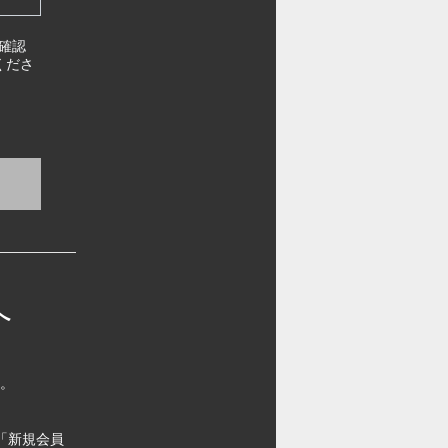
確認
くださ
へ
す。
「新規会員