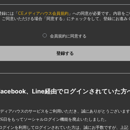
登録には「
CEメディアハウス会員規約
」への同意が必要です。内容をご
、ご同意いただける場合「同意する」にチェックをして、登録にお進み
会員規約に同意する
登録する
Facebook、Line経由でログインされていた方
メディアハウスのサービスをご利用いただき、誠にありがとうございま
2月26日をもってソーシャルログイン機能を廃止いたしました。
ログインを利用してログインされていた方は、誠にお手数ですが、上記